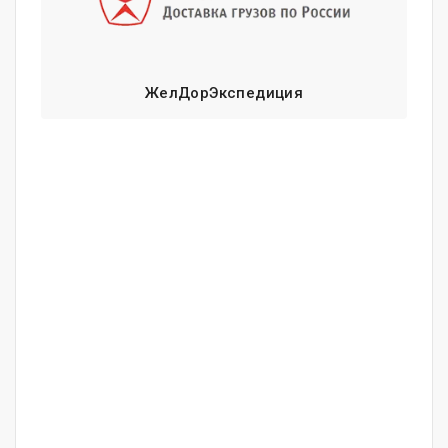
ЖелДорЭкспедиция