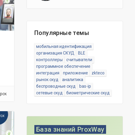
Популярные темы
мобильная идентификация
организация СКУД
BLE
контроллеры
считыватели
программное обеспечение
интеграция
приложение
zkteco
рынок скуд
аналитика
беспроводные скуд
bas-ip
сетевые скуд
биометрические скуд
рск
База знаний ProxWay