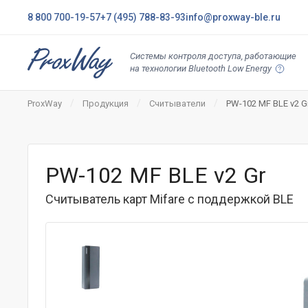
8 800 700-19-57
+7 (495) 788-83-93
info@proxway-ble.ru
Системы контроля доступа, работающие
на технологии Bluetooth Low Energy
ProxWay
Продукция
Считыватели
PW-102 MF BLE v2 G
PW-102 MF BLE v2 Gr
Считыватель карт Mifare с поддержкой BLE