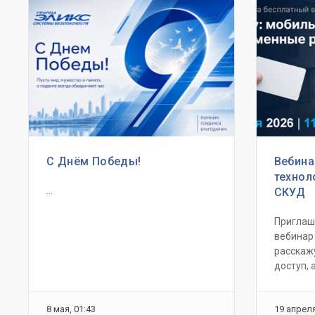
С Днём Победы!
Вебина
технол
...
СКУД
Приглаш
вебинар
расскаж
доступ, а
8 мая, 01:43
19 апреля