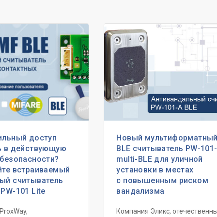
ильный доступ
Новый мультиформатны
ь в действующую
BLE считыватель PW-101-
 безопасности?
multi-BLE для уличной
йте встраиваемый
установки в местах
ый считыватель
с повышенным риском
PW-101 Lite
вандализма
ProxWay,
Компания Эликс, отечественн