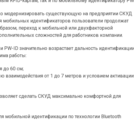
ным RFID-картам, так и по мобильному идентификатору
PW 
гко модернизировать существующую на предприятии СКУД
ия мобильных идентификаторов пользователи продолжат
образом, переход к мобильной или двухфакторной
дополнительных сложностей для работников компании.
и PW-ID значительно возрастает дальность идентификаци
има работы:
 до 60 см;
ю взаимодействия от 1 до 7 метров и условием активации
воляет сделать СКУД максимально комфортной для
я мобильной идентификации по технологии Bluetooth