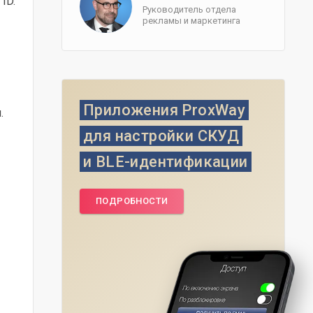
ID.
Руководитель отдела
рекламы и маркетинга
Приложения ProxWay
и
.
для настройки СКУД
и BLE-идентификации
ПОДРОБНОСТИ