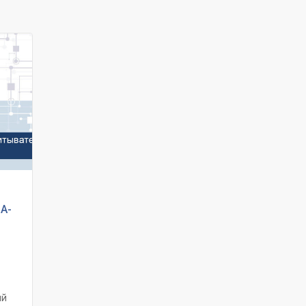
й
A-
ый