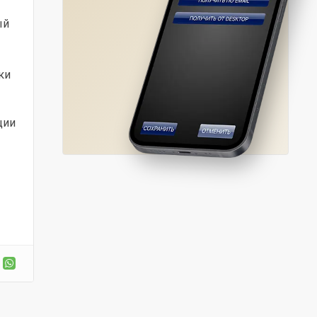
ый
ки
ции