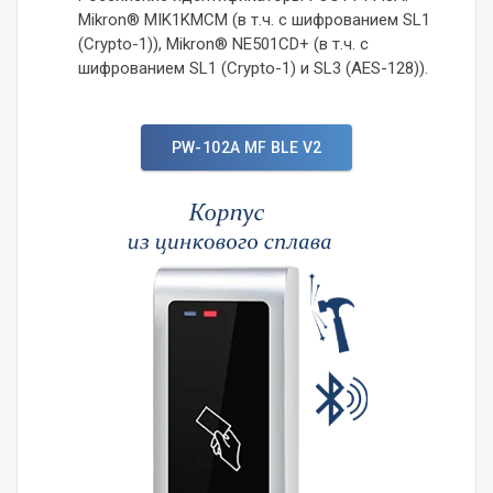
Mikron® MIK1KMCM (в т.ч. c шифрованием SL1
(Crypto-1)), Mikron® NE501CD+ (в т.ч. c
шифрованием SL1 (Crypto-1) и SL3 (AES-128)).
PW-102A MF BLE V2