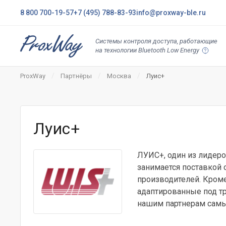
8 800 700-19-57
+7 (495) 788-83-93
info@proxway-ble.ru
Системы контроля доступа, работающие
на технологии Bluetooth Low Energy
ProxWay
Партнёры
Москва
Луис+
Луис+
ЛУИС+, один из лидер
занимается поставкой
производителей. Кром
адаптированные под т
нашим партнерам самы