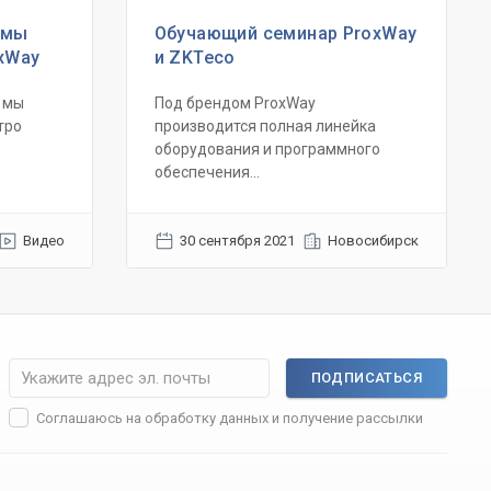
емы
Обучающий семинар ProxWay
oxWay
и ZKTeco
 мы
Под брендом ProxWay
тро
производится полная линейка
оборудования и программного
обеспечения...
Видео
30 сентября 2021
Новосибирск
ПОДПИСАТЬСЯ
Соглашаюсь на
обработку данных
и получение рассылки