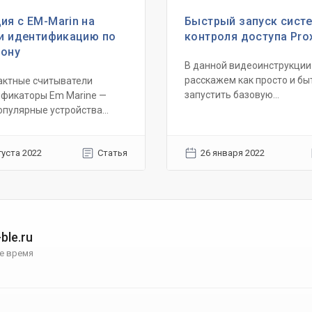
ия с EM-Marin на
Быстрый запуск сист
 и идентификацию по
контроля доступа Pr
ону
В данной видеоинструкции
расскажем как просто и бы
актные считыватели
запустить базовую...
ификаторы Em Marine —
пулярные устройства...
густа 2022
Статья
26 января 2022
ble.ru
е время